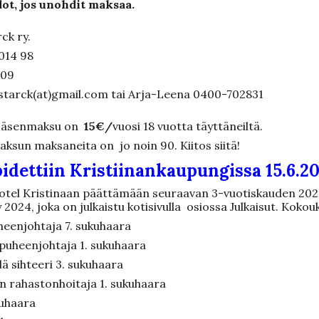
ot, jos unohdit maksaa.
ck ry.
1014 98
009
.starck(at)gmail.com tai Arja-Leena 0400-702831
 jäsenmaksu on
15€/
vuosi 18 vuotta täyttäneiltä.
sun maksaneita on jo noin 90. Kiitos siitä!
idettiin Kristiinankaupungi
ssa
15.6.2
otel Kristinaan päättämään seuraavan 3-vuotiskauden 202
024, joka on julkaistu kotisivulla osiossa Julkaisut. Kokoukse
eenjohtaja 7. sukuhaara
puheenjohtaja 1. sukuhaara
 sihteeri 3. sukuhaara
 rahastonhoitaja 1. sukuhaara
kuhaara