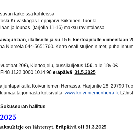
uvun tärkeissä kohteissa
uvaskagas-Leppijärvi-Siikainen-Tuorila
n ja lounas (tarjolla 11-16) maksu ravintolassa
äiväjuhlaan, illalliselle ja su 15.6. kiertoajelulle
viimeistään 2
na Niemelä 044-5651760. Kerro osallistujien nimet, puhelinnume
vuotiaat 20€), Kiertoajelu, bussikuljetus
15€,
alle 18v 0€
ry. FI48 1122 3000 1014 98
eräpäivä
31.5.2025
ita juhlapaikalla Koivuniemen Herrassa, Harjuntie 28, 29790 Tu
Muumaa tarjonnasta kotisivulta
www.koivuniemenherra.fi
. Läh
Sukuseuran hallitus
 2025
aksukirje on lähtenyt. Eräpäivä o
li
31.3.2025