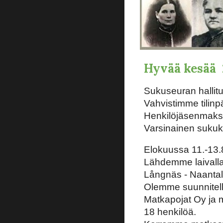
Hyvää kesää
Sukuseuran hallit
Vahvistimme tilin
Henkilöjäsenmaks
Varsinainen sukuk
Elokuussa 11.-13.8
Lähdemme laivalla:
Långnäs - Naantali
Olemme suunnitell
Matkapojat Oy ja 
18 henkilöä.