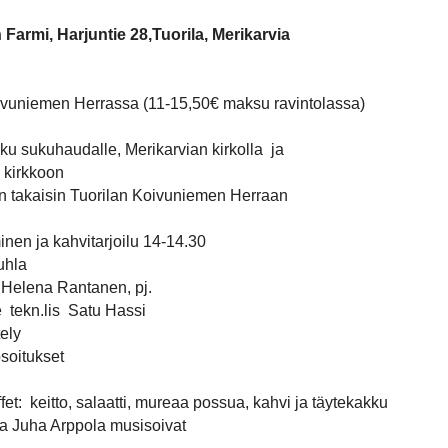
 Farmi, Harjuntie 28,Tuorila, Merikarvia
uniemen Herrassa (11-15,50€ maksu ravintolassa)
ku sukuhaudalle, Merikarvian kirkolla ja
rkkoon
en takaisin Tuorilan Koivuniemen Herraan
en ja kahvitarjoilu 14-14.30
uhla
i Helena Rantanen, pj.
 tekn.lis Satu Hassi
ely
soitukset
et: keitto, salaatti, mureaa possua, kahvi ja täytekakku
 Juha Arppola musisoivat