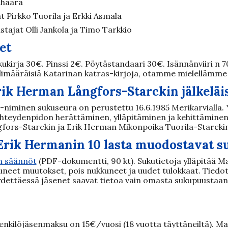
uhaara
 Pirkko Tuorila ja Erkki Asmala
tajat Olli Jankola ja Timo Tarkkio
et
kirja 30€. Pinssi 2€. Pöytästandaari 30€. Isännänviiri n 70
 ylimääräisiä Katarinan katras-kirjoja, otamme mielellämme
rik Herman Långfors-Starckin jälkeläi
 -niminen sukuseura on perustettu 16.6.1985 Merikarvialla
yhteydenpidon herättäminen, ylläpitäminen ja kehittäminen
ors-Starckin ja Erik Herman Mikonpoika Tuorila-Starckin 
 Erik Hermanin 10 lasta muodostavat s
n säännöt
(PDF-dokumentti, 90 kt). Sukutietoja ylläpitää 
uneet muutokset, pois nukkuneet ja uudet tulokkaat. Tiedo
yydettäessä jäsenet saavat tietoa vain omasta sukupuustaan.
enkilöjäsenmaksu on 15€
/vuosi (18 vuotta täyttäneiltä).
Mak