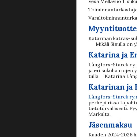
Vesa Mellavuo 1. suk
Toiminnantarkastajat
Varaltoiminnantarkas
Myyntituotte
Katarinan katras-suku
Mikäli Sinulla on
Katarina ja E
Långfors-Starck r.y.
ja eri sukuhaarojen 
tulla Katarina Långf
Katarinan ja
Långfors-Starck ry:
perhepiirissä tapaht
tietoturvallisesti. P
Markulta.
Jäsenmaksu
Kauden 2024-2026
h