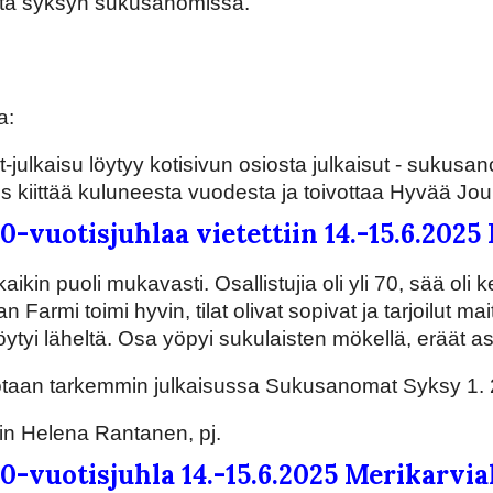
a syksyn sukusanomissa.
a:
ulkaisu löytyy kotisivun osiosta julkaisut - sukusa
s kiittää kuluneesta vuodesta ja toivottaa Hyvää Jou
-vuotisjuhlaa vietettiin 14.-15.6.2025
kaikin puoli mukavasti. Osallistujia oli yli 70, sää oli 
Farmi toimi hyvin, tilat olivat sopivat ja tarjoilut mai
a löytyi läheltä. Osa yöpyi sukulaisten mökellä, erää
otaan tarkemmin julkaisussa Sukusanomat Syksy 1. 
in Helena Rantanen, pj.
-vuotisjuhla 14.-15.6.2025 Merikarvia