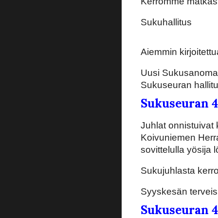
Kerromme matkast
Sukuhallitus
Aiemmin kirjoitettu
Uusi Sukusanomat-j
Sukuseuran hallitu
Sukuseuran 40
Juhlat onnistuivat 
Koivuniemen Herran 
sovittelulla yösij
Sukujuhlasta kerr
Syyskesän terveis
Sukuseuran 40