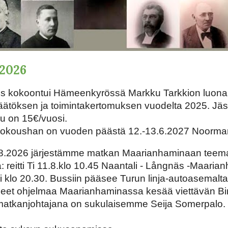
2026
us kokoontui Hämeenkyrössä Markku Tarkkion luona
päätöksen ja toimintakertomuksen vuodelta 2025. J
u on 15€/vuosi.
okoushan on vuoden päästä 12.-13.6.2027 Noormark
.2026 järjestämme matkan Maarianhaminaan teemana "
 reitti Ti 11.8.klo 10.45 Naantali - Långnäs -Maaria
 klo 20.30. Bussiin pääsee Turun linja-autoasemalta t
eet ohjelmaa Maarianhaminassa kesää viettävän Birg
matkanjohtajana on sukulaisemme Seija Somerpalo. I