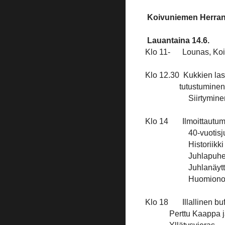
Koivuniemen Herran
Lauantaina 14.6.
Klo 11- Lounas, Koiv
Klo 12.30 Kukkien las
tutustuminen ki
Siirtymin
Klo 14 Ilmoittautumin
40-vuotisj
Historiikk
Juhlapuhe
Juhlanäytt
Huomiono
Klo 18 Illallinen buff
Perttu Kaappa ja