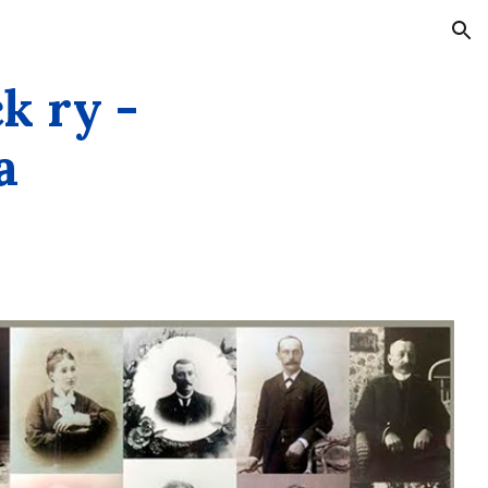
ion
k ry -
a