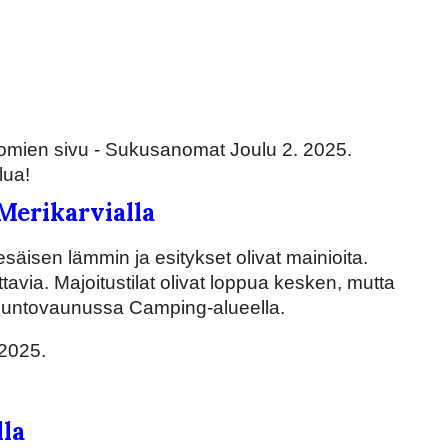
nomien sivu - Sukusanomat Joulu 2. 2025.
lua!
 Merikarvialla
kesäisen lämmin ja esitykset olivat mainioita.
ttavia. Majoitustilat olivat loppua kesken, mutta
t asuntovaunussa Camping-alueella.
2025.
lla