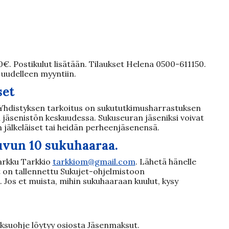
€. Postikulut lisätään.
Tilaukset Helena 0500-611150.
 uudelleen myyntiin.
set
. Yhdistyksen tarkoitus on sukututkimusharrastuksen
 jäsenistön keskuudessa. Sukuseuran jäseniksi voivat
jälkeläiset tai heidän perheenjäsenensä.
uvun 10 sukuhaaraa.
Markku Tarkkio
tarkkiom@gmail.com
. Lähetä hänelle
t on tallennettu Sukujet-ohjelmistoon
 Jos et muista, mihin sukuhaaraan kuulut, kysy
suohje löytyy osiosta Jäsenmaksut.