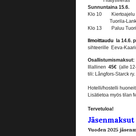
Yllätysvieras
Sunnuntaina 15.6.
Klo 10 Kiertoajelu s
Tuorila-Lankoski-K
Klo 13 Paluu Tuorilaa
Ilmoittaudu
la 14.6. p
sihteerille Eeva-Kaari
Osallistumismaksut:
Illallinen
45€
(alle 12-
tili: Långfors-Starck 
Hotelli/hostelli huone
Lisätietoa myös tilan 
Tervetuloa!
Jäsenmaksut
Vuoden 2025 jäsenm