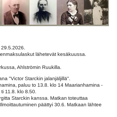
 29.5.2026.
äsenmaksulaskut lähetevät kesäkuussa.
ussa, Ahlströmin Ruukilla.
Victor Starckin jalanjäljillä".
nhamina, paluu to 13.8. klo 14 Maarianhamina -
i 11.8. klo 8.50.
itta Starckin kanssa. Matkan toteuttaa
lmoittautuminen päättyi 30.6. Matkaan lähtee