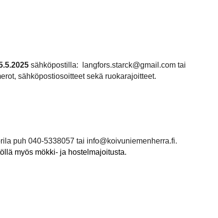
5.5.2025
sähköpostilla:
langfors.starck@gmail.com
tai
rot, sähköpostiosoitteet sekä ruokarajoitteet
.
orila puh 040-5338057 tai info@koivuniemenherra.fi.
istöllä myös mökki- ja hostelmajoitusta.