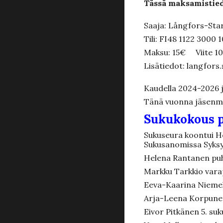
Tässä maksamistied
Saaja: Långfors-Star
Tili: FI48 1122 3000 
Maksu: 15€ Viite 1
Lisätiedot: langfors
Kaudella 2024-2026
Tänä vuonna jäsenmak
Sukukokous p
Sukuseura koontui
H
Sukusanomissa Syksy 2
Helena Rantanen puh
Markku Tarkkio vara
Eeva-Kaarina Niemelä
Arja-Leena Korpunen
Eivor Pitkänen 5. su